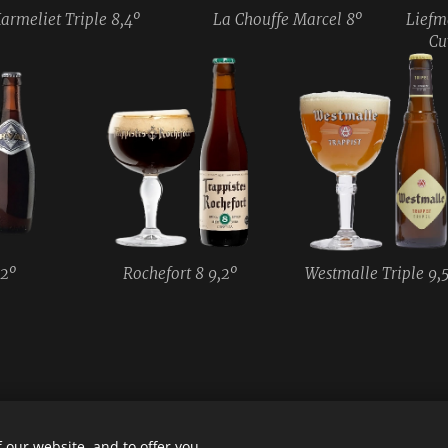
armeliet Triple 8,4º
La Chouffe Marcel 8º
Liefm
Cu
,2º
Rochefort 8 9,2º
Westmalle Triple 9,5
 our website, and to offer you