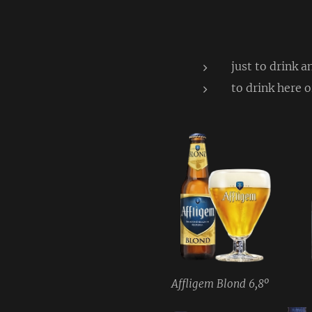
just to drink a
to drink here 
Affligem Blond 6,8º