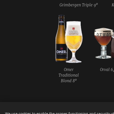
Grimbergen Triple 9º
K
Omer
Orval 6
Traditional
Blond 8º
We use cookies to enable the proper functioning and security of