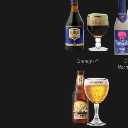
Chimay 9º
D
Noct