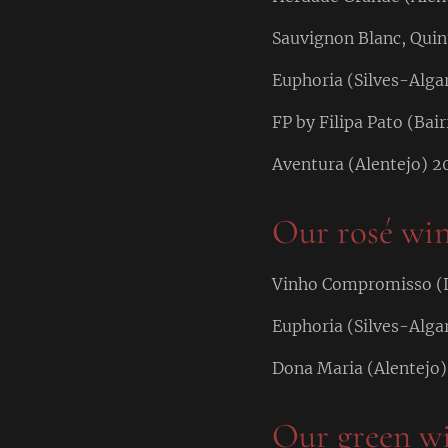
Sauvignon Blanc, Quin
Euphoria (Silves-Alga
FP by Filipa Pato (Bai
Aventura (Alentejo) 2
Our rosé wi
Vinho Compromisso (L
Euphoria (Silves-Algar
Dona Maria (Alentejo)
Our green w