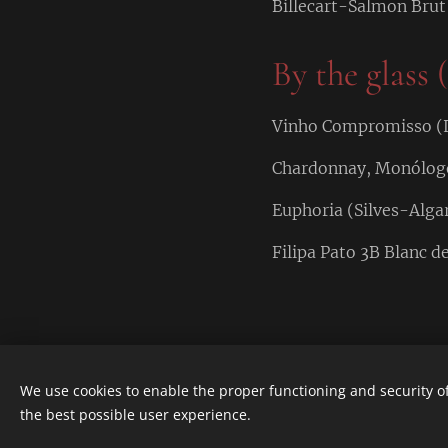
Billecart-Salmon Brut
By the glass (
Vinho Compromisso (La
Chardonnay, Monólogo
Euphoria (Silves-Algar
Filipa Pato 3B Blanc d
We use cookies to enable the proper functioning and security of
Compromisso. Rua José Estevão 25
the best possible user experience.
Tel. 282 077 794