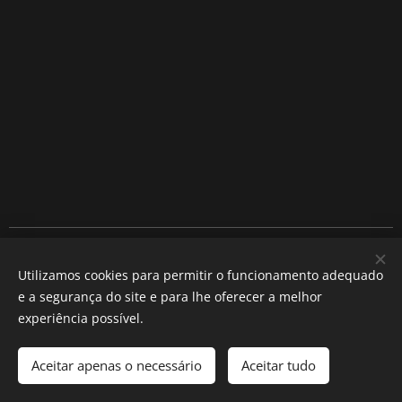
Compromisso. Rua José Estevão 25, 8300-165 Silves
Utilizamos cookies para permitir o funcionamento adequado
Tel. 282 077 794
e a segurança do site e para lhe oferecer a melhor
Cookies
experiência possível.
Idiomas
Aceitar apenas o necessário
Aceitar tudo
Português
English