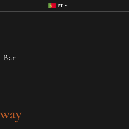
PT
s Bar
Away